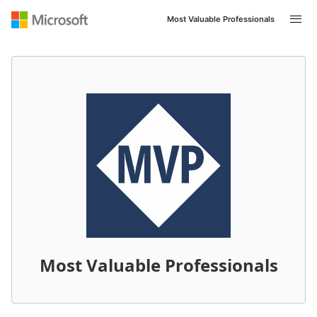
Most Valuable Professionals
Navigated to /en-US/mvp/profile/4185d172-3c9a-e411-9
Most Valuable Professionals