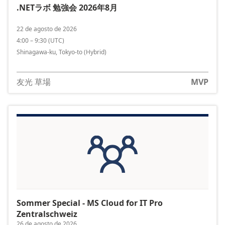
.NETラボ 勉強会 2026年8月
22 de agosto de 2026
4:00 – 9:30
(
UTC
)
Shinagawa-ku, Tokyo-to
(Hybrid)
友光 草場
MVP
Sommer Special - MS Cloud for IT Pro
Zentralschweiz
26 de agosto de 2026