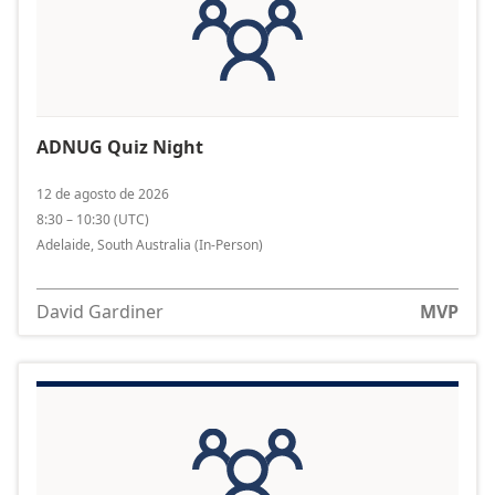
la
búsqueda
encontrados
ADNUG Quiz Night
12 de agosto de 2026
8:30 – 10:30
(
UTC
)
Adelaide, South Australia
(In-Person)
David Gardiner
MVP