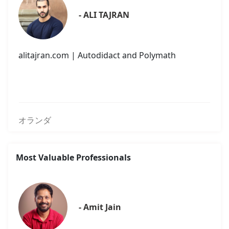
果
- ALI TAJRAN
が
見
つ
alitajran.com | Autodidact and Polymath
か
り
ま
し
た
オランダ
Most Valuable Professionals
- Amit Jain