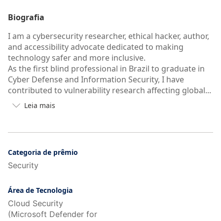
Biografia
I am a cybersecurity researcher, ethical hacker, author,
and accessibility advocate dedicated to making
technology safer and more inclusive.
As the first blind professional in Brazil to graduate in
Cyber Defense and Information Security, I have
contributed to vulnerability research affecting global...
Leia mais

Botão
para
ver
mais/menos
da
Categoria de prêmio
autobiografia
Security
do
usuário
Área de Tecnologia
Cloud Security
(Microsoft Defender for